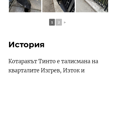
1
2
►
История
Котаракът Тинто е талисмана на
кварталите Изгрев, Изток и
Дианабад. Също така и на
Немско
училище София
(Deutsche Schule
Sofia). Всъщност той живее в двора
на училището. Всички много го
обичат. И малки и големи. Той е